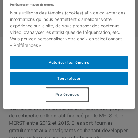
Préférences en matière de témoins
Nous utilisons des témoins (cookies) afin de collecter des
informations qui nous permettent d’améliorer votre
expérience sur le site, de vous proposer des contenus
vidéo, d’analyser les statistiques de fréquentation, etc.
Vous pouvez personnaliser votre choix en sélectionnant
« Préférences ».
STRATÉGIES DE
COMPRÉHENSION DE
Autoriser les témoins
LECTURE: FICHES 6E
ANNÉE
Tout refuser
Préférences
Ces fiches ont été créées dans le cadre d’un projet
de recherche collaboratif financé par le MELS et le
MERST entre 2012 et 2016. Elles sont fournies
gratuitement aux enseignants souhaitant développer,
auprès de leurs élèves, des stratégies de